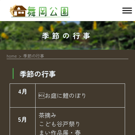
季節の行事
home
季節の行事
季節の行事
4月
お庭に鯉のぼり
茶摘み
5月
こども谷戸祭り
まい作品展・春