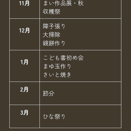
11月
まい作品展・秋
収穫祭
障子張り
12月
大掃除
鏡餅作り
こども書初め会
1月
まゆ玉作り
さいと焼き
2月
節分
3月
ひな祭り