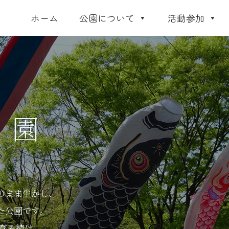
ホーム
公園について
活動参加
公園
のまま生かし、
た公園です。
育み続け、