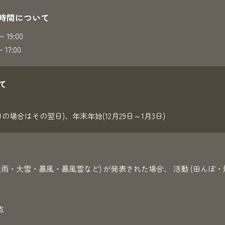
時間について
19:00
17:00
て
日の場合はその翌日)、年末年始(12月29日～1月3日)
大雨・大雪・暴風・暴風雪など) が発表された場合、 活動 (田んぼ・
点