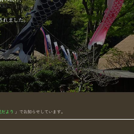
、
されました。
里だより
」でお知らせしています。