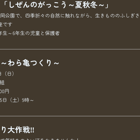
「しぜんのがっこう～夏秋冬～」
岡公園で、四季折々の自然に触れながら、生きもののふしぎさ
座です
年生～6年生の児童と保護者
～わら亀つくり～
日（日）
組
00円
5日（土）9時～
り大作戦‼