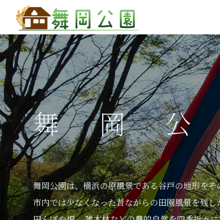
舞岡
舞岡公園は、横浜の原風景である谷戸の地形をそ
市内では少なくなった昔ながらの田園風景を残し
田んぼや畑、 雑木林などの農的自然を四季折々に